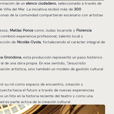
formación de un
elenco ciudadano
, seleccionado a través de
 Viña del Mar. La iniciativa recibió más de
300
rsonas de la comunidad compartieran escenario con artistas
esús,
Matías Ponce
como Judas Iscariote y
Florencia
mbinó experiencia profesional, talento local y
rección de
Nicolás Oyola
, fortaleciendo el carácter integral de
sa Grondona
, esta producción representó un paso histórico
ral de una obra propia. En ese sentido, “Jesucristo
eación artística, sino también un modelo de gestión cultural
rmó su rol como espacio de encuentro, creación y
yecta hacia el futuro a través de nuevas experiencias
o un hito en la historia reciente del teatro y como una
d es parte activa de la creación cultural.