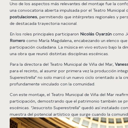
Uno de los aspectos más relevantes del montaje fue la con
una convocatoria abierta impulsada por el Teatro Municipal de
postulaciones
, permitiendo que intérpretes regionales y pe
de destacada trayectoria nacional.
En los roles principales participaron
Nicolás Oyarzún
como J
Romero
como María Magdalena, encabezando un elenco que co
participación ciudadana. La música en vivo estuvo bajo la di
una obra que reunió distintas disciplinas escénicas.
Para la directora del Teatro Municipal de Viña del Mar,
Vanes
para el recinto, al asumir por primera vez la producción integ
Superestrella” no solo marcó un nuevo ciclo orientado a la cr
profundamente vinculado con la comunidad.
Con este montaje, el Teatro Municipal de Viña del Mar reafi
participación, demostrando que el patrimonio también se pro
escénicas. “Jesucristo Superestrella” quedó así instalado com
muestra del potencial artístico que surge cuando la comunida