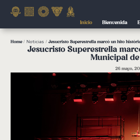
Bienvenida
E
Inicio
Noticias
Home
/
/
Jesucristo Superestrella marcó un hito históri
Jesucristo Superestrella marcó
Municipal de
26 mayo, 2