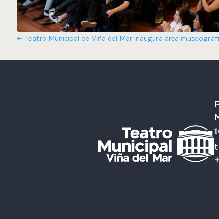
←
Teatro Municipal de Viña del Mar inaugura área museográfic
P
t