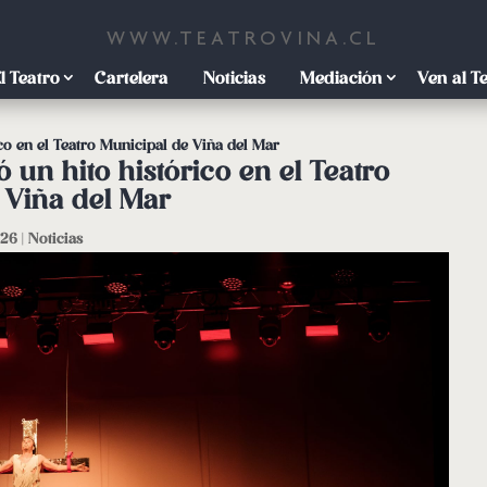
WWW.TEATROVINA.CL
l Teatro
Cartelera
Noticias
Mediación
Ven al T
co en el Teatro Municipal de Viña del Mar
 un hito histórico en el Teatro
 Viña del Mar
026
|
Noticias