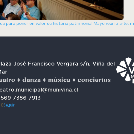
a para poner en valor su historia patrimonial
Mayo reunió arte, m
laza José Francisco Vergara s/n, Viña del
Mar
teatro ♦ danza ♦ música ♦ conciertos
eatro.municipal@munivina.cl
+569 7386 7913
Seguir