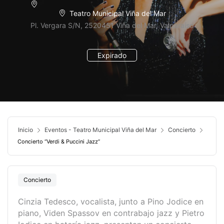
Teatro Municipal Viña del Mar
Pl. Vergara S/N, 2520451 Viña del Mar, Valparaíso
Expirado
Inicio
Eventos - Teatro Municipal Viña del Mar
Concierto
Concierto “Verdi & Puccini Jazz”
Concierto
Cinzia Tedesco, vocalista, junto a Pino Jodice en
piano, Viden Spassov en contrabajo jazz y Pietro