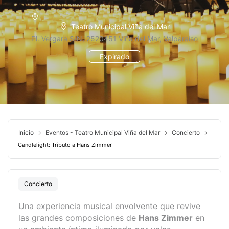
Teatro Municipal Viña del Mar
Pl. Vergara S/N, 2520451 Viña del Mar, Valparaíso
Expirado
Inicio
Eventos - Teatro Municipal Viña del Mar
Concierto
Candlelight: Tributo a Hans Zimmer
Concierto
Una experiencia musical envolvente que revive
las grandes composiciones de
Hans Zimmer
en